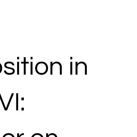
ition in
VI: