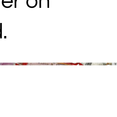
er on
.