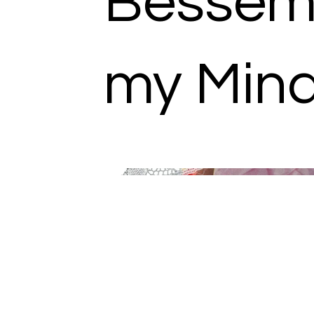
Bessem
my Mind